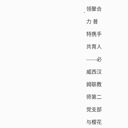
领聚合
力 普
特携手
共育人
——必
威西汉
姆联教
师第二
党支部
与樱花