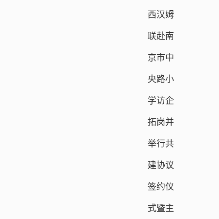
西汉姆
联赴南
京市中
央路小
学访企
拓岗并
举行共
建协议
签约仪
式暨主