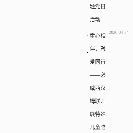
题党日
活动
2026-04-24
童心相
伴，融
爱同行
——必
威西汉
姆联开
展特殊
儿童陪