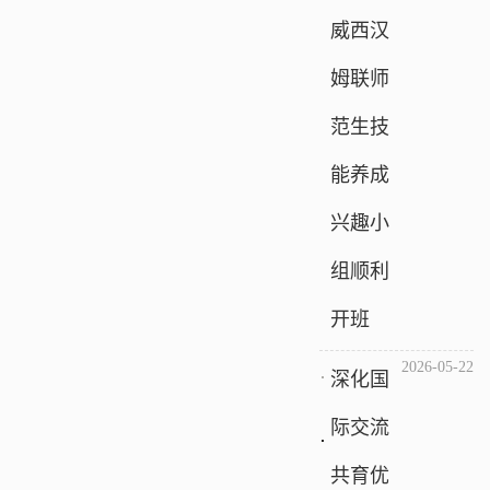
威西汉
姆联师
范生技
能养成
兴趣小
组顺利
开班
2026-05-22
深化国
际交流
共育优