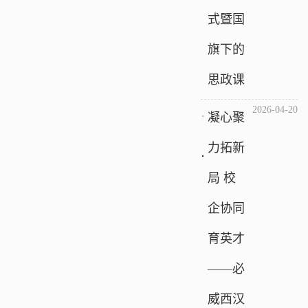
式暨国
旗下的
思政课
2026-04-20
凝心聚
力拓新
局 校
企协同
育英才
——必
威西汉