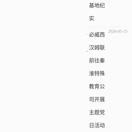
基地纪
实
2026-05-25
必威西
汉姆联
前往秦
淮特殊
教育公
司开展
主题党
日活动