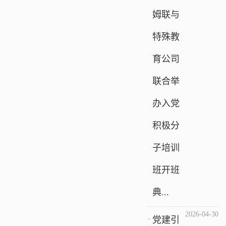
姆联与
特殊教
育公司
联合举
办入党
积极分
子培训
班开班
典...
2026-04-30
党建引