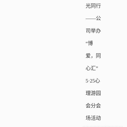
光同行
——公
司举办
“博
爱，同
心汇”
5·25心
理游园
会分会
场活动