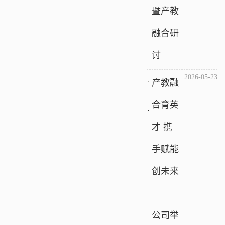
暨产教
融合研
讨
2026-05-23
产教融
合育英
才 携
手赋能
创未来
——
公司举