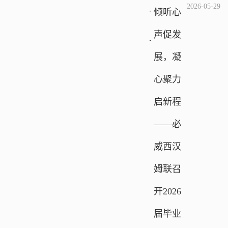
2026-05-29
倾听心
声促发
展，凝
心聚力
启新程
——必
威西汉
姆联召
开2026
届毕业