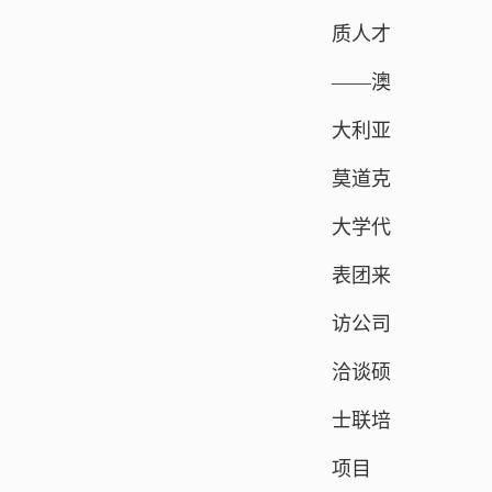
质人才
——澳
大利亚
莫道克
大学代
表团来
访公司
洽谈硕
士联培
项目