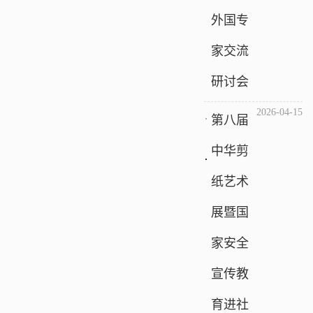
外国专
家交流
研讨会
2026-04-15
第八届
中华剪
纸艺术
展暨国
家安全
宣传教
育进社