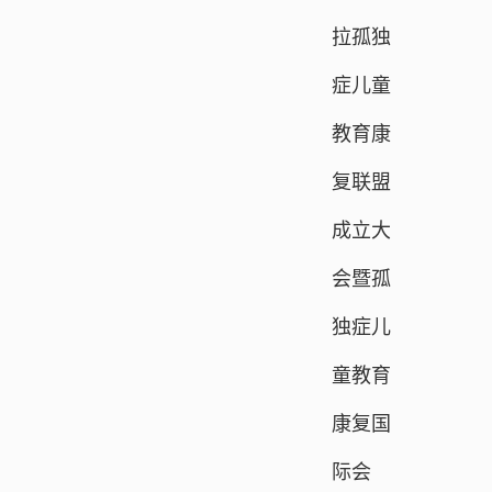
拉孤独
症儿童
教育康
复联盟
成立大
会暨孤
独症儿
童教育
康复国
际会