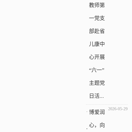
教师第
一党支
部赴省
儿康中
心开展
“六一”
主题党
日活...
2026-05-29
博爱润
心，向