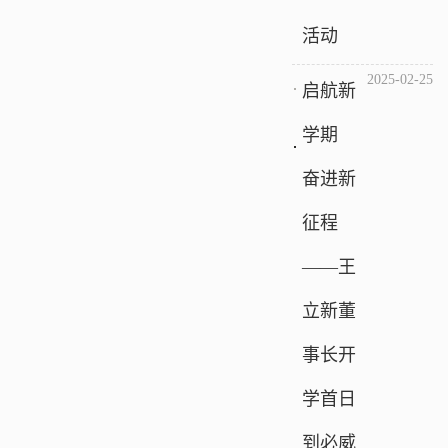
活动
2025-02-25
启航新
学期
奋进新
征程
——王
立新董
事长开
学首日
到必威