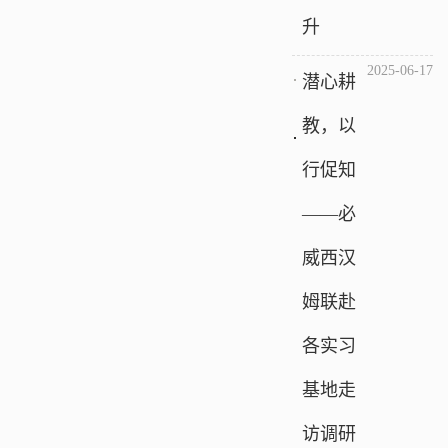
升
2025-06-17
潜心耕
教，以
行促知
——必
威西汉
姆联赴
各实习
基地走
访调研