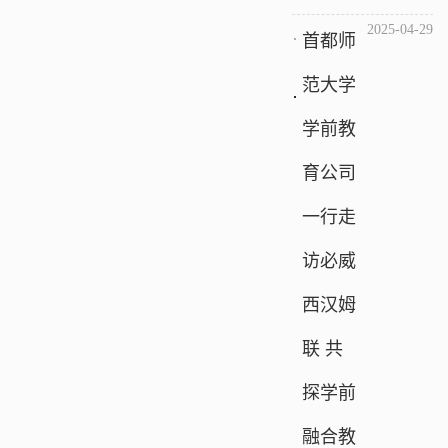
2025-04-29
首都师
范大学
学前教
育公司
一行走
访必威
西汉姆
联 共
探学前
融合教