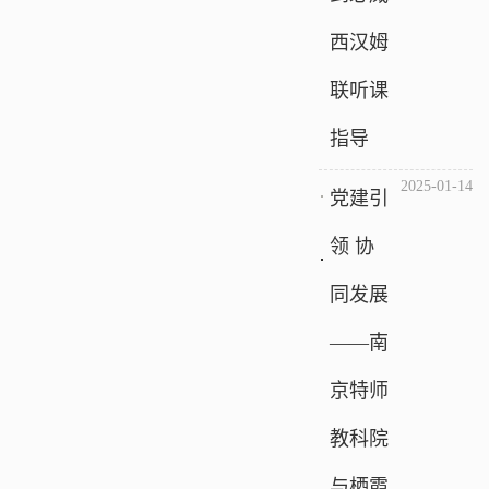
西汉姆
联听课
指导
2025-01-14
党建引
领 协
同发展
——南
京特师
教科院
与栖霞