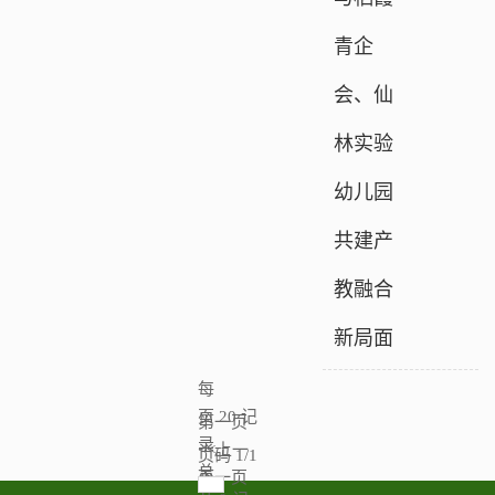
青企
会、仙
林实验
幼儿园
共建产
教融合
新局面
每
页
20
记
第一页
录
<<上一
页码
1
/
1
总
页
下一页