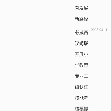
育发展
新路径
2025-04-11
必威西
汉姆联
开展小
学教育
专业二
级认证
技能考
核模拟