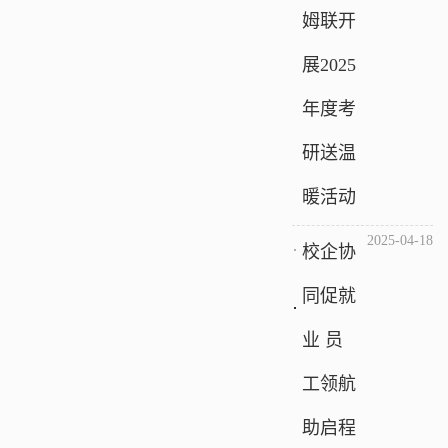
姆联开
展2025
年度考
研送温
暖活动
2025-04-18
校企协
同促就
业 员
工领航
助启程