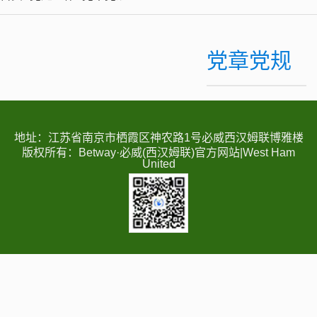
党章党规
地址：江苏省南京市栖霞区神农路1号必威西汉姆联博雅楼
版权所有：Betway·必威(西汉姆联)官方网站|West Ham
United