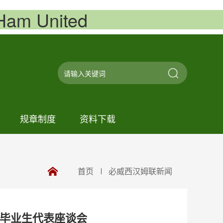
m United
规章制度
资料下载
首页
必威西汉姆联新闻
届毕业生代表座谈会