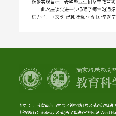
稳步实现目标，希望毕业生们坚守教育初
此次座谈会进一步畅通了师生沟通渠
进力量。（文/刘智慧 崔颜季香 图/辛婉宁
地址：江苏省南京市栖霞区神农路1号必威西汉姆联
版权所有：Betway·必威(西汉姆联)官方网站|West Ham 