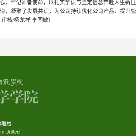
心，牢记师者使命，以扎实学识与坚定信念奔赴人生新征
道，凝聚了发展共识，为公司持续优化公司产品、提升
 审核/杨龙祥 李国敏）
博雅楼
United