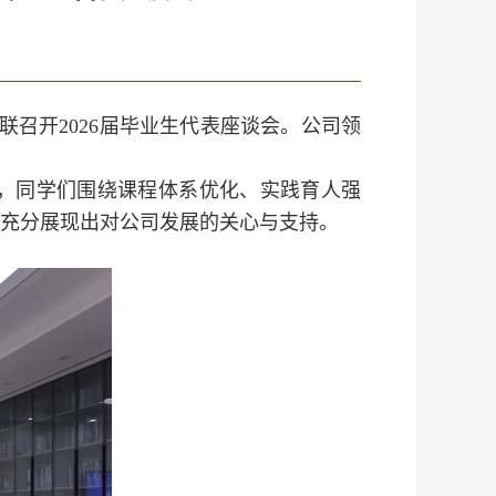
联召开2026届毕业生代表座谈会。公司领
，同学们围绕课程体系优化、实践育人强
充分展现出对公司发展的关心与支持。