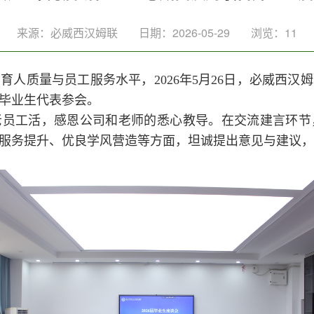
来源：必威西汉姆联
日期：2026-05-29
浏览：
11
人质量与员工服务水平，2026年5月26日，必威西汉姆
届毕业生代表参会。
老员工活，感恩公司和老师的悉心教导。在交流建言环节
服务提升、优良学风营造等方面，坦诚提出意见与建议，