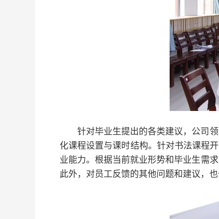
针对毕业生提出的各类建议，公司领
化课程设置与课时结构。针对书法课程开
业能力。根据当前就业形势和毕业生需求
此外，对员工反馈的其他问题和建议，也