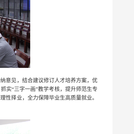
吸纳意见，结合建议修订人才培养方案，优
抓实“三字一画”教学考核，提升师范生专
工理性择业，全力保障毕业生高质量就业。