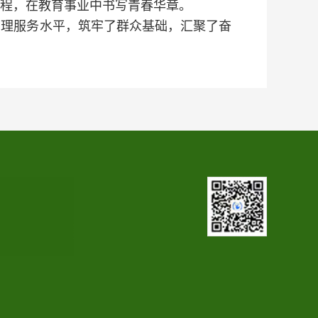
程，在教育事业中书写青春华章。
管理服务水平，筑牢了群众基础，汇聚了奋