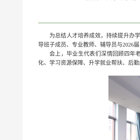
为总结人才培养成效，持续提升办学育
导班子成员、专业教师、辅导员与2026
会上，毕业生代表们深情回顾四年
化、学习资源保障、升学就业帮扶、后勤