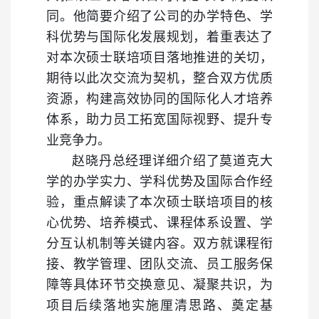
同。他简要介绍了公司的办学特色、学
科优势与国际化发展规划，着重表达了
对本次硕士联培项目落地推进的关切，
期待以此次交流为契机，整合双方优质
资源，构建高效协同的国际化人才培养
体系，助力员工拓宽国际视野、提升专
业竞争力。
赵晓丹总经理详细介绍了莫道克大
学的办学实力、学科优势及国际合作经
验，重点解读了本次硕士联培项目的核
心优势、培养模式、课程体系设置、学
分互认机制等关键内容。双方就课程衔
接、教学管理、团队交流、员工服务保
障等具体环节交换意见、凝聚共识，为
项目后续落地实施厘清思路、奠定基