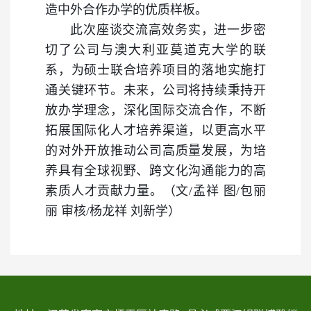
造中外合作办学的优质样板。
此次座谈交流高效务实，进一步密
切了公司与澳大利亚莫道克大学的联
系，为硕士联合培养项目的落地实施打
通关键环节。未来，公司将持续秉持开
放办学理念，深化国际交流合作，不断
拓展国际化人才培养渠道，以更高水平
的对外开放推动公司高质量发展，为培
养具有全球视野、跨文化沟通能力的高
素质人才贡献力量。（文/孟祥 图/包丽
丽 审核/杨龙祥 刘新学）