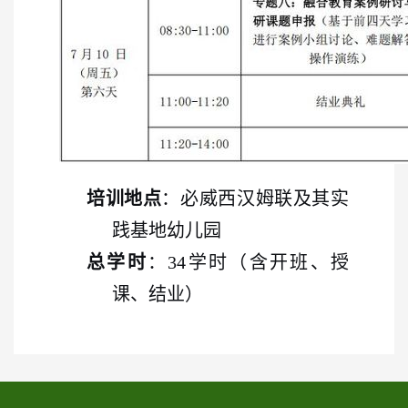
培训地点
：必威西汉姆联
及其
实
践基地幼儿园
总学时
：
34学时（含开班、
授
课、
结业）