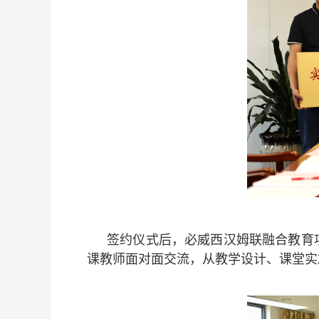
签约仪式后，必威西汉姆联融合教育
课教师面对面交流，从教学设计、课堂实