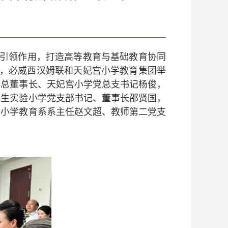
引领作用，打造高等教育与基础教育协同
日，必威西汉姆联和天妃宫小学教育集团举
团总董事长、天妃宫小学党总支书记杨俊，
民生实验小学党支部书记、董事长邵贤国，
、小学教育系系主任赵文超、教师第二党支