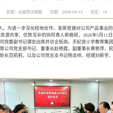
来源：必威西汉姆联
日期：2026-05-12
浏览：
18
人。为进一步深化校地合作、发挥党建对公司产品事业的
资源共享、优势互补的协同育人新格局，2026年5月11
司党委副书记谭忠出席并访企拓岗。天妃宫小学教育集
育公司党支部书记、董事长赵艳霞，副董事长黄艳萍，
处长范莉莉，以及公司党总支书记杨龙祥、经理刘新学