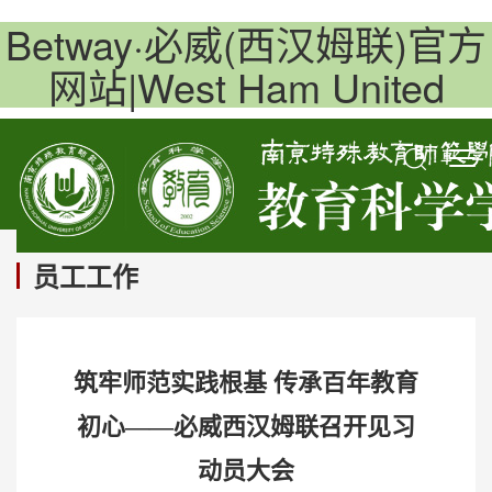
Betway·必威(西汉姆联)官方
网站|West Ham United
员工工作
筑牢师范实践根基 传承百年教育
初心——必威西汉姆联召开见习
动员大会