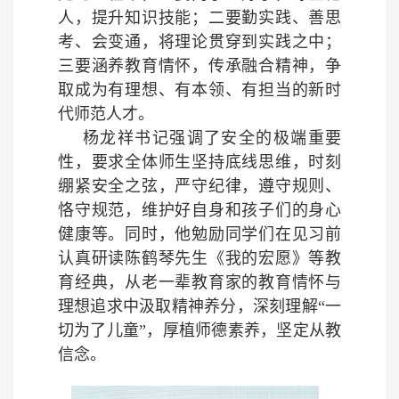
人，提升知识技能；二要勤实践、善思
考、会变通，将理论贯穿到实践之中；
三要涵养教育情怀，传承融合精神，争
取成为有理想、有本领、有担当的新时
代师范人才。
杨龙祥书记强调了安全的极端重要
性，要求全体师生坚持底线思维，时刻
绷紧安全之弦，严守纪律，遵守规则、
恪守规范，维护好自身和孩子们的身心
健康等。同时，他勉励同学们在见习前
认真研读陈鹤琴先生《我的宏愿》等教
育经典，从老一辈教育家的教育情怀与
理想追求中汲取精神养分，深刻理解“一
切为了儿童”，厚植师德素养，坚定从教
信念。