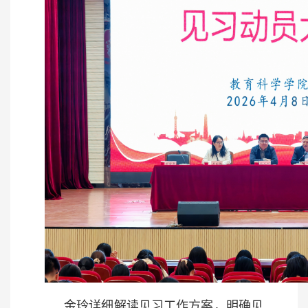
金玲详细解读见习工作方案，明确见