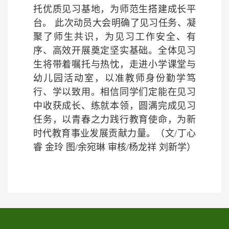
托优质见习基地，为师范生搭建成长平
台。 此次动员大会明确了见习任务、凝
聚了师生共识，为见习工作安全、有
序、高效开展奠定坚实基础。全体见习
生将带着嘱托与热忱，走进小学课堂与
幼儿园活动室，以准教师身份勤学笃
行、学以致用。相信同学们定能在见习
中收获成长、练就本领，圆满完成见习
任务，以青春之力践行教育使命，为新
时代教育事业发展贡献力量。（文/丁心
睿 金玲 图/余宛琳 审核/杨龙祥 刘新学）