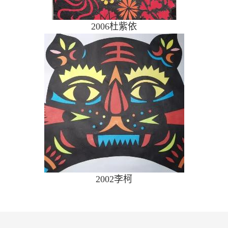
2006
杜紫依
2002
李柯