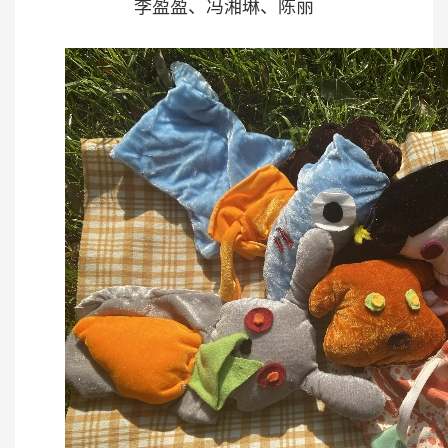
李盈盈、冯湘琳、陈丽