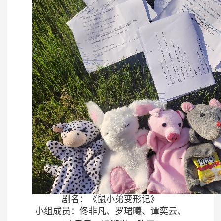
剧名：《鼠小弟变形记》
小组成员
：佟非凡、罗珺曦、谭奕云、