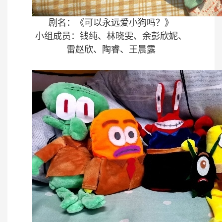
剧名：《可以永远爱小狗吗？》
小组成员
：钱纯、林晓雯、余彭欣妮、
雷赵欣、陶睿、王晨露